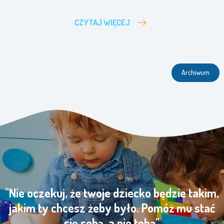
CZYTAJ WIĘCEJ
Archiwum
"Nie oczekuj, że twoje dziecko będzie takim,
jakim ty chcesz żeby było. Pomóż mu stać
się sobą, a nie tobą"