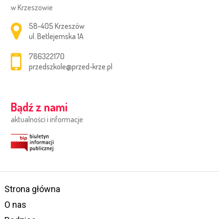
w Krzeszowie
Adres pocztowy:
58-405 Krzeszów
ul. Betlejemska 1A
786322170
przedszkole@przed-krze.pl
Bądź z nami
aktualności i informacje
Strona główna
O nas