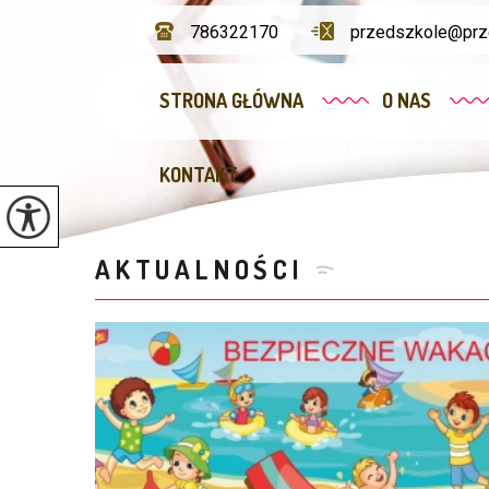
786322170
przedszkole@prze
STRONA GŁÓWNA
O NAS
KONTAKT
AKTUALNOŚCI