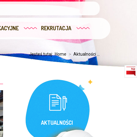
KACYJNE
REKRUTACJA
Jesteś tutaj:
Home
>
Aktualności ...
AKTUALNOŚCI