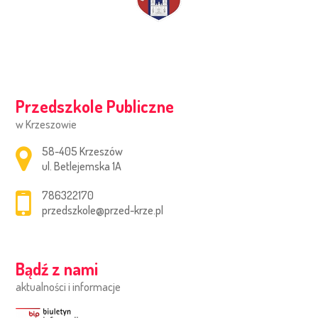
Przedszkole Publiczne
w Krzeszowie
Adres pocztowy:
58-405 Krzeszów
ul. Betlejemska 1A
786322170
przedszkole@przed-krze.pl
Bądź z nami
aktualności i informacje