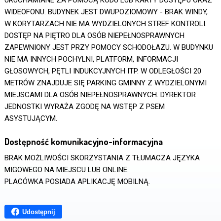
URUCHAMIANE ZA POMOCĄ KODU LUB KARTY DOSTĘPU ORAZ
WIDEOFONU. BUDYNEK JEST DWUPOZIOMOWY - BRAK WINDY,
W KORYTARZACH NIE MA WYDZIELONYCH STREF KONTROLI.
DOSTĘP NA PIĘTRO DLA OSÓB NIEPEŁNOSPRAWNYCH
ZAPEWNIONY JEST PRZY POMOCY SCHODOŁAZU. W BUDYNKU
NIE MA INNYCH POCHYLNI, PLATFORM, INFORMACJI
GŁOSOWYCH, PĘTLI INDUKCYJNYCH ITP. W ODLEGŁOŚCI 20
METRÓW ZNAJDUJE SIĘ PARKING GMINNY Z WYDZIELONYMI
MIEJSCAMI DLA OSÓB NIEPEŁNOSPRAWNYCH. DYREKTOR
JEDNOSTKI WYRAŻA ZGODĘ NA WSTĘP Z PSEM
ASYSTUJĄCYM.
Dostępność komunikacyjno-informacyjna
BRAK MOŻLIWOŚCI SKORZYSTANIA Z TŁUMACZA JĘZYKA
MIGOWEGO NA MIEJSCU LUB ONLINE.
PLACÓWKA POSIADA APLIKACJĘ MOBILNĄ.
Udostępnij