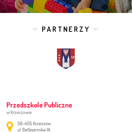
PARTNERZY
Przedszkole Publiczne
w Krzeszowie
Adres pocztowy:
58-405 Krzeszów
ul. Betlejemska 1A