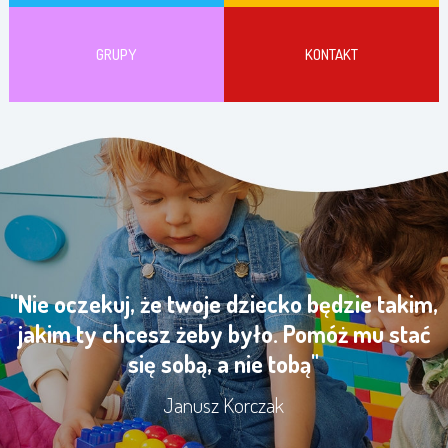
GRUPY
KONTAKT
"Nie oczekuj, że twoje dziecko będzie takim,
jakim ty chcesz żeby było. Pomóż mu stać
się sobą, a nie tobą"
Janusz Korczak