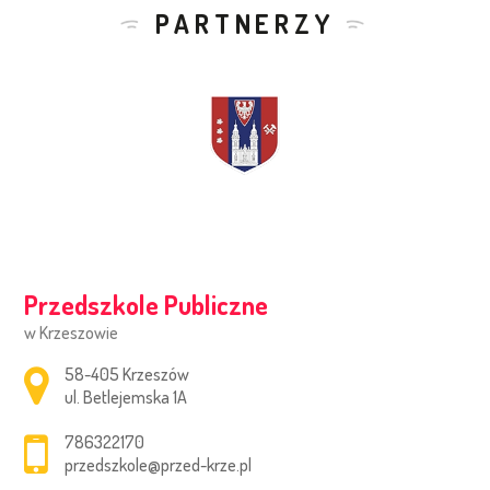
PARTNERZY
Przedszkole Publiczne
w Krzeszowie
Adres pocztowy:
58-405 Krzeszów
ul. Betlejemska 1A
786322170
przedszkole@przed-krze.pl