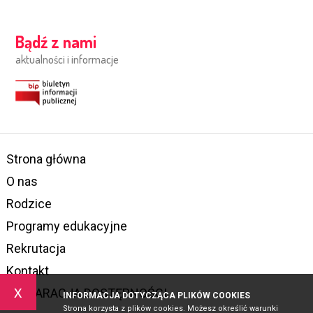
Bądź z nami
aktualności i informacje
Strona główna
O nas
Rodzice
Programy edukacyjne
Rekrutacja
Kontakt
x
DEKLARACJA DOSTĘPNOŚCI
INFORMACJA DOTYCZĄCA PLIKÓW COOKIES
Strona korzysta z plików cookies. Możesz określić warunki