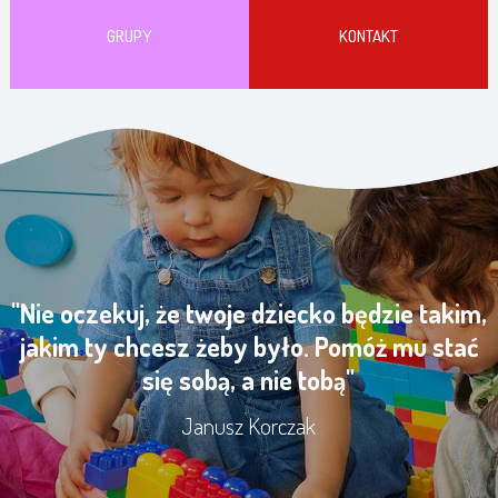
GRUPY
KONTAKT
"Nie oczekuj, że twoje dziecko będzie takim,
jakim ty chcesz żeby było. Pomóż mu stać
się sobą, a nie tobą"
Janusz Korczak