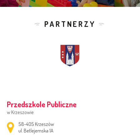
PARTNERZY
Przedszkole Publiczne
w Krzeszowie
Adres pocztowy:
58-405 Krzeszów
ul. Betlejemska 1A