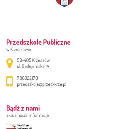
Przedszkole Publiczne
w Krzeszowie
Adres pocztowy:
58-405 Krzeszów
ul. Betlejemska 1A
786322170
przedszkole@przed-krze.pl
Bądź z nami
aktualności i informacje