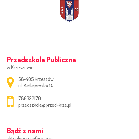
Przedszkole Publiczne
w Krzeszowie
Adres pocztowy:
58-405 Krzeszów
ul. Betlejemska 1A
786322170
przedszkole@przed-krze.pl
Bądź z nami
aktualności i informacje